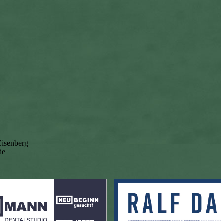
isenberg
de