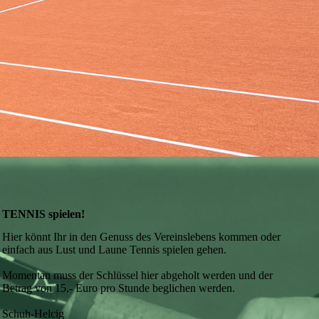
TENNIS
spielen!
Hier könnt Ihr in den Genuss des Vereinslebens kommen oder
einfach aus Lust und Laune Tennis spielen gehen.
Momentan muss der Schlüssel hier abgeholt werden und der
Betrag von 15,- Euro pro Stunde beglichen werden.
Schuh-Helcig