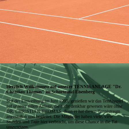
Herzlich Willkommen auf unserer
TENNISANLAGE
"Dr.
Christian Thomas" im Schortental Eisenberg
Seit der Einweihung im Juni 1995, genießen wir das Tennisspiel
auf unserer tollen Anlage, die nicht denkbar gewesen wäre ohne
DR. CHRISTIAN THOMAS, denn er hat diesen Tennistraum
angestoßen und begleitet. Die Mitglieder haben viele, viele
Stunden und Tage hier verbracht, um diese Chance in die Tat
umzusetzen.