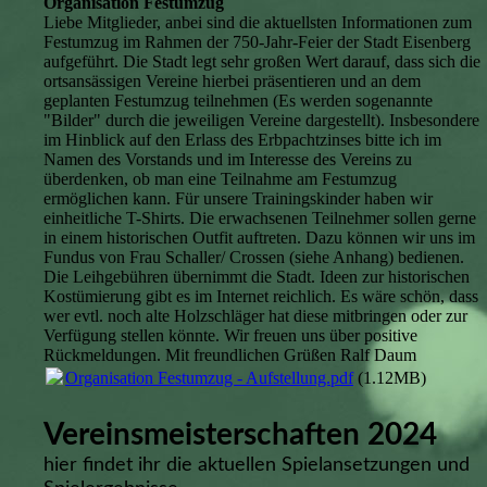
Organisation Festumzug
Liebe Mitglieder, anbei sind die aktuellsten Informationen zum
Festumzug im Rahmen der 750-Jahr-Feier der Stadt Eisenberg
aufgeführt. Die Stadt legt sehr großen Wert darauf, dass sich die
ortsansässigen Vereine hierbei präsentieren und an dem
geplanten Festumzug teilnehmen (Es werden sogenannte
"Bilder" durch die jeweiligen Vereine dargestellt). Insbesondere
im Hinblick auf den Erlass des Erbpachtzinses bitte ich im
Namen des Vorstands und im Interesse des Vereins zu
überdenken, ob man eine Teilnahme am Festumzug
ermöglichen kann. Für unsere Trainingskinder haben wir
einheitliche T-Shirts. Die erwachsenen Teilnehmer sollen gerne
in einem historischen Outfit auftreten. Dazu können wir uns im
Fundus von Frau Schaller/ Crossen (siehe Anhang) bedienen.
Die Leihgebühren übernimmt die Stadt. Ideen zur historischen
Kostümierung gibt es im Internet reichlich. Es wäre schön, dass
wer evtl. noch alte Holzschläger hat diese mitbringen oder zur
Verfügung stellen könnte. Wir freuen uns über positive
Rückmeldungen. Mit freundlichen Grüßen Ralf Daum
Organisation Festumzug - Aufstellung.pdf
(1.12MB)
Vereinsmeisterschaften 2024
hier findet ihr die aktuellen Spielansetzungen und