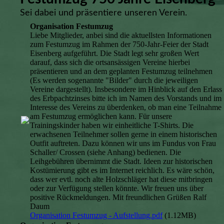
Sei dabei und präsentiere unseren Verein.
Organisation Festumzug
Liebe Mitglieder, anbei sind die aktuellsten Informationen
zum Festumzug im Rahmen der 750-Jahr-Feier der Stadt
Eisenberg aufgeführt. Die Stadt legt sehr großen Wert
darauf, dass sich die ortsansässigen Vereine hierbei
präsentieren und an dem geplanten Festumzug teilnehmen
(Es werden sogenannte "Bilder" durch die jeweiligen
Vereine dargestellt). Insbesondere im Hinblick auf den Erlass
des Erbpachtzinses bitte ich im Namen des Vorstands und im
Interesse des Vereins zu überdenken, ob man eine Teilnahme
am Festumzug ermöglichen kann. Für unsere
Trainingskinder haben wir einheitliche T-Shirts. Die
erwachsenen Teilnehmer sollen gerne in einem historischen
Outfit auftreten. Dazu können wir uns im Fundus von Frau
Schaller/ Crossen (siehe Anhang) bedienen. Die
Leihgebühren übernimmt die Stadt. Ideen zur historischen
Kostümierung gibt es im Internet reichlich. Es wäre schön,
dass wer evtl. noch alte Holzschläger hat diese mitbringen
oder zur Verfügung stellen könnte. Wir freuen uns über
positive Rückmeldungen. Mit freundlichen Grüßen Ralf
Daum
Organisation Festumzug - Aufstellung.pdf
(1.12MB)