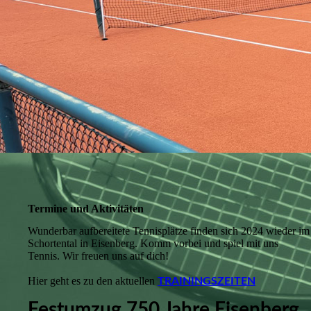
Termine und Aktivitäten
Wunderbar aufbereitete Tennisplätze finden sich 2024 wieder im
Schortental in Eisenberg. Komm vorbei und spiel mit uns
Tennis. Wir freuen uns auf dich!
Hier geht es zu den aktuellen
TRAININGSZEITEN
Festumzug 750 Jahre Eisenberg