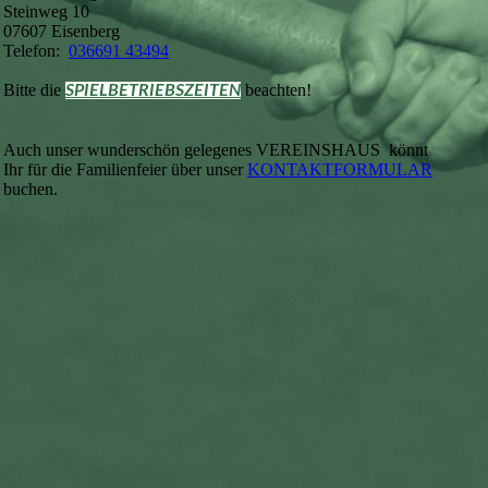
Steinweg 10
07607 Eisenberg
Telefon:
036691 43494
Bitte die
beachten!
SPIELBETRIEBSZEITEN
Auch unser wunderschön gelegenes VEREINSHAUS könnt
Ihr für die Familienfeier über unser
KONTAKTFORMULAR
buchen.