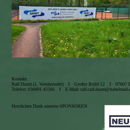
Kontakt:
Ralf Daum (1. Vorsitzender) I Großer Brühl 12 I 07607 E
Telefon: 036691 45566 I E-Mail: ralf.carl.daum@kabelmail.
Herzlichen Dank unseren SPONSOREN