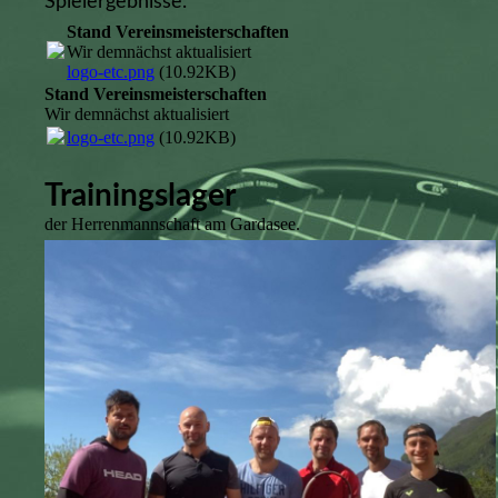
Spielergebnisse.
Stand Vereinsmeisterschaften
Wir demnächst aktualisiert
logo-etc.png
(10.92KB)
Stand Vereinsmeisterschaften
Wir demnächst aktualisiert
logo-etc.png
(10.92KB)
Trainingslager
der Herrenmannschaft am Gardasee.